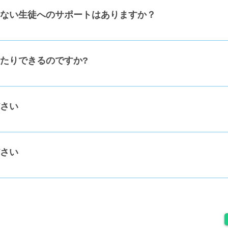
ない生徒へのサポートはありますか？
担任がつきます。学習計画・学習進捗のサポートや、 生活習
たりできるのですか?
さい
ームからお申し込みください
さい
 までご連絡ください。 【退会日について】 退会のお申し出のタイミ
5日までのお申し出→当月末付での退会 ・5日を過ぎてからの
0月末付での退会）
HOME