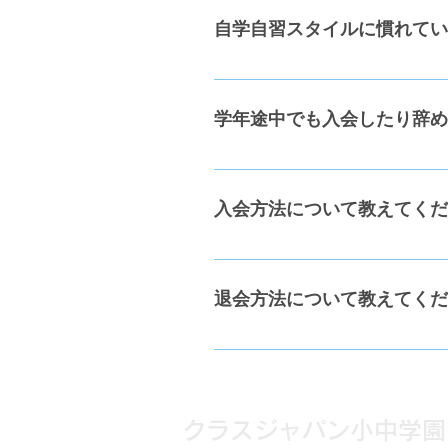
自学自習スタイルに慣れてい
全生徒一人ひとりに、ネット上の
学年途中でも入会したり辞め
可能です。
入会方法について教えてくだ
トライアル入会はこちらのフォ
退会方法について教えてくだ
info@cjgakuen.com
りますのでご了承ください。 ・
（例；9月20日に退会届提出→1
クラスジャパン小中学園