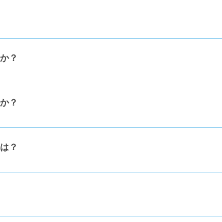
学1年生から中学3年生が中心ですが、未就学や高校生も参加で
か？
に通いながらクラスジャパンにも参加するという学び方もでき
か？
合は、学校との連携を図ることが必要です。
は？
行する生徒の学習進捗レポートを学校に提出する必要がありま
ト・スマーフォンなどをご用意いただく必要があります。