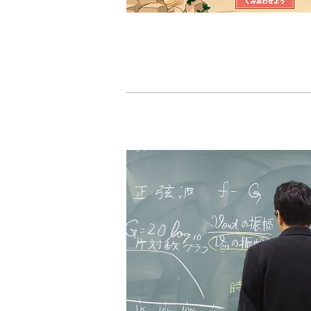
映像
で
​学ぶ