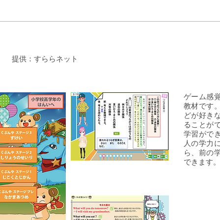
提供：すららネット
ゲーム感
教材です
どが好き
ることが
学習がで
人の学力
ら、前の
できます