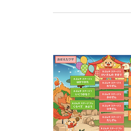
アニメーション
で
​学ぶ