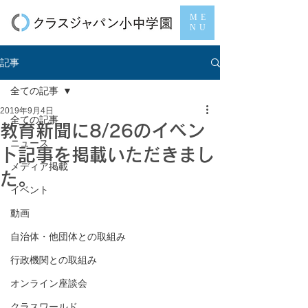
ME
NU
記事
全ての記事
2019年9月4日
全ての記事
教育新聞に8/26のイベン
ニュース
ト記事を掲載いただきまし
メディア掲載
た。
イベント
動画
自治体・他団体との取組み
行政機関との取組み
オンライン座談会
クラスワールド