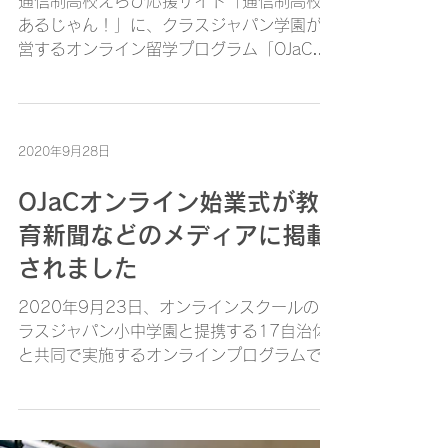
通信制高校えらび応援サイト「通信制高校が
あるじゃん！」に、クラスジャパン学園が運
営するオンライン留学プログラム「OJaC」
の修了式の様子を掲載していただきました。
記事はこちら ぜひ、ご確認ください。
2020年9月28日
OJaCオンライン始業式が教
育新聞などのメディアに掲載
されました
2020年9月23日、オンラインスクールのク
ラスジャパン小中学園と提携する17自治体
と共同で実施するオンラインプログラムであ
る、不登校児童生徒向けのオンライン留学
『OJaC（オンラインジャパンクラス）』通