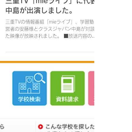
三重TV「mieライブ」に代表
中島が出演しました。
三重TVの情報番組「mieライブ」、学習塾経
営者の安藤様とクラスジャパン中島が対談し
た映像が放映されました。 ■放送内容のご
紹介 学習塾をはじめ、保育園、学童保育、
サッカークラブなどさまざまな教育活動に取
り組む安藤大作さんがリモート出演。1年で
最も子どもの自殺が多いとされる...