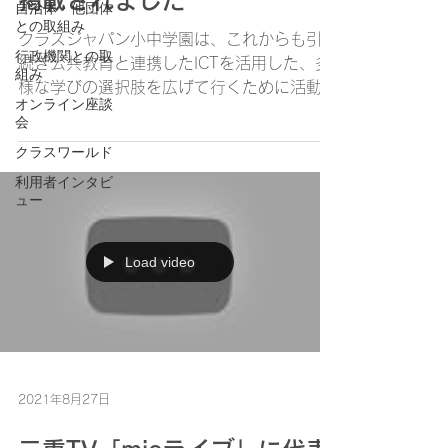
掲載されました
自治体・他団体
との取組み
クラスジャパン小中学園は、これからも引き
行政機関との取
続き公共教育と連携したICTを活用した、多
組み
様な学びの選択肢を広げて行くために活動し
オンライン座談
てまいります。
会
https://www.asahi.com/articles/DA3S1503
クラスワールド
3537.html
利用者インタビ
ュー
Load video
2021年8月27日