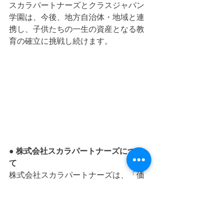
スカラパートナーズとクラスジャパン
学園は、今後、地方自治体・地域と連
携し、子供たちの一生の資産となる教
育の確立に挑戦し続けます。
● 株式会社スカラパートナーズについ
て
株式会社スカラパートナーズは、「価
値創造経営」と「AI／IoTコンサル」の
ワンストップソリューションを提供
し、社会問題解決へと展開する株式会
社スカラの完全子会社です。“価値ある