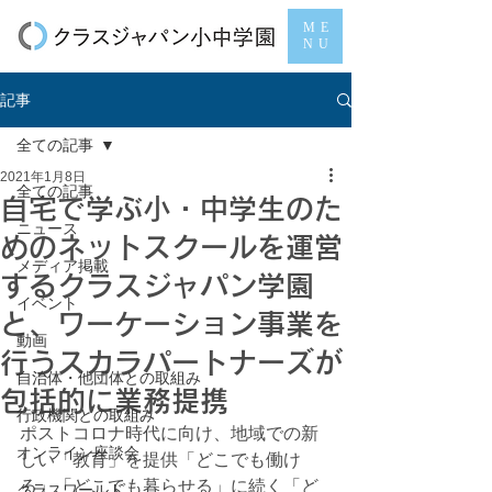
ME
NU
記事
全ての記事
2021年1月8日
全ての記事
自宅で学ぶ小・中学生のた
ニュース
めのネットスクールを運営
メディア掲載
するクラスジャパン学園
イベント
と、ワーケーション事業を
動画
行うスカラパートナーズが
自治体・他団体との取組み
包括的に業務提携
行政機関との取組み
ポストコロナ時代に向け、地域での新
オンライン座談会
しい「教育」を提供「どこでも働け
る」「どこでも暮らせる」に続く「ど
クラスワールド