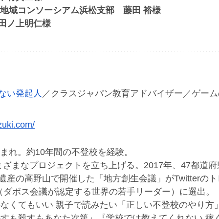
6地域コンソーシアム浜松支部　藤田 裕様　
　田ノ上明仁様
ない発起人
／クラスジャパン教育アドバイザー／ゲーム
zuki.com/
生まれ。約10年間の不登校を経験。
ざまなプロジェクトを立ち上げる。2017年、47都道府
産の高野山で開催した「地方創生会議」がTwitterのト
ers（ダボス会議が認定する世界の若手リーダー）に選出。
かなくてもいい 親子で読みたい「正しい不登校のやり方
かすも殺すもあなた次第』『学校では教えてくれない 稼