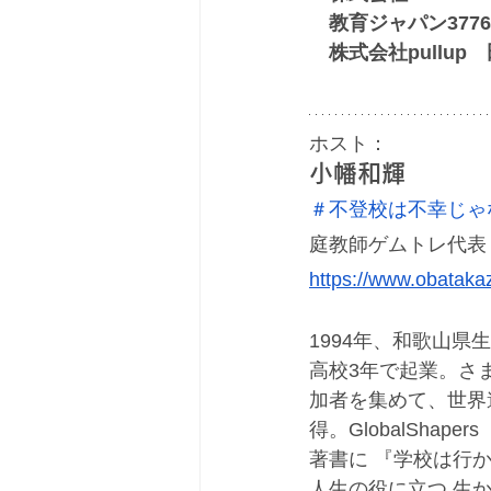
　教育ジャパン377
　株式会社pullup
ホスト：
小幡和輝
＃不登校は不幸じゃ
庭教師ゲムトレ代表
https://www.obataka
1994年、和歌山県
高校3年で起業。さま
加者を集めて、世界遺
得。GlobalShap
著書に 『学校は行
人生の役に立つ 生