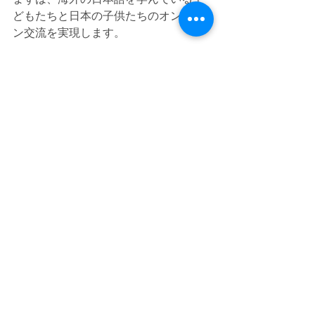
どもたちと日本の子供たちのオンライ
ン交流を実現します。
多様な価値観を持つ世界中の子供たち
がセッションを通じて何を感じるか。
そこに大人が想像できない新しい国際
社会の未来が見えるのではと期待して
います。
是非、ご参加下さい。
イベント
すべて表示
最新記事