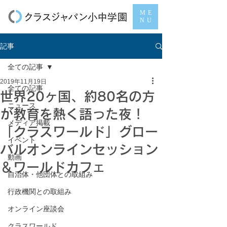
ME
NU
記事
全ての記事
2019年11月19日
全ての記事
世界20ヶ国、約80名の方
ニュース
が教育を熱く語った夜！
メディア掲載
「クラスワールド」グロー
イベント
バルオンラインセッション
動画
＆ワールドカフェ
自治体・他団体との取組み
行政機関との取組み
オンライン座談会
クラスワールド