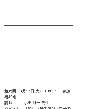
第六回：3月17日(火)　13:00〜　参加
者49名
講師　　：小出 利一 先生　
タイトル：「楽しい身体遊び（親子で