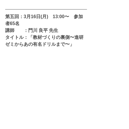
第五回：3月16日(月)　13:00〜　参加
者65名
講師　　：門川 良平 先生
タイトル：「教材づくりの裏側〜進研
ゼミからあの有名ドリルまで〜」