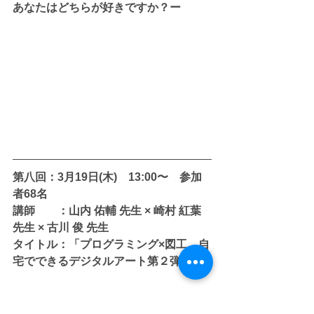
あなたはどちらが好きですか？ー
第八回：3月19日(木)　13:00〜　参加
者68名
講師　　：山内 佑輔 先生 × 崎村 紅葉 
先生 × 古川 俊 先生
タイトル：「プログラミング×図工　自
宅でできるデジタルアート第２弾！」