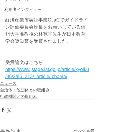
利用者インタビュー
経済産業省実証事業OJaCでガイドライ
ン評価委員会座長をお願いしている信
州大学准教授の林寛平先生が日本教育
学会奨励賞を受賞されました。
受賞論文はこちら
https://www.jstage.jst.go.jp/article/kyoiku
/86/2/86_213/_article/-char/ja/
ニュース
自治体・他団体との取組み
行政機関との取組み
すべて表示