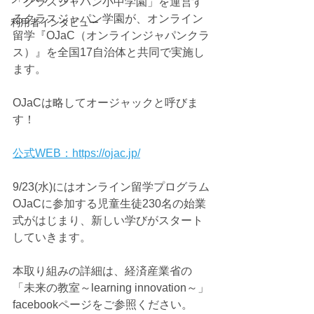
「クラスジャパン小中学園」を運営す
るクラスジャパン学園が、オンライン
利用者インタビュー
留学『OJaC（オンラインジャパンクラ
ス）』を全国17自治体と共同で実施し
ます。
OJaCは略してオージャックと呼びま
す！
公式WEB：https://ojac.jp/
9/23(水)にはオンライン留学プログラム
OJaCに参加する児童生徒230名の始業
式がはじまり、新しい学びがスタート
していきます。
本取り組みの詳細は、経済産業省の
「未来の教室～learning innovation～」
facebookページをご参照ください。