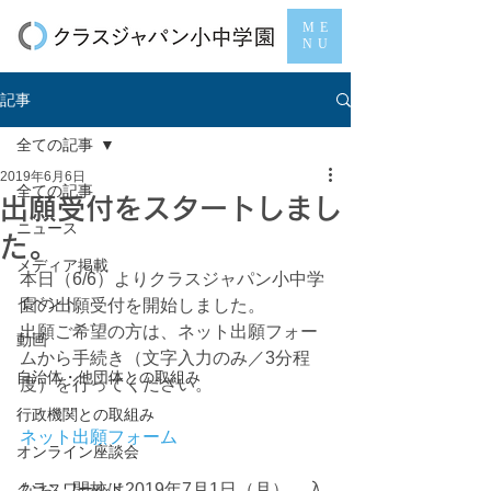
ME
NU
記事
全ての記事
2019年6月6日
全ての記事
出願受付をスタートしまし
ニュース
た。
メディア掲載
本日（6/6）よりクラスジャパン小中学
イベント
園の出願受付を開始しました。
出願ご希望の方は、ネット出願フォー
動画
ムから手続き（文字入力のみ／3分程
自治体・他団体との取組み
度）を行ってください。
行政機関との取組み
ネット出願フォーム
オンライン座談会
クラスワールド
なお、開校は2019年7月1日（月）、入