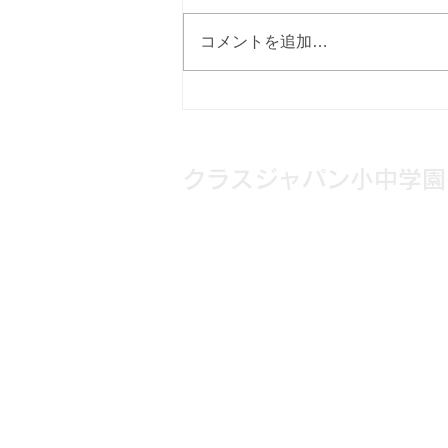
コメントを追加…
[12月14日] 不登校×ゲーム
の学び講座！
クラスジャパン小中学園
メール：
info@cjgakuen.com