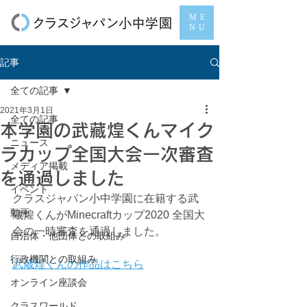
ME
NU
記事
全ての記事
2021年3月1日
全ての記事
本学園の武藏煌くんマイク
ニュース
ラカップ全国大会一次審査
メディア掲載
を通過しました
イベント
クラスジャパン小中学園に在籍する武
動画
蔵煌くんがMinecraftカップ2020 全国大
会の一時審査を通過しました。
自治体・他団体との取組み
行政機関との取組み
武蔵煌くんの作品はこちら
オンライン座談会
クラスワールド