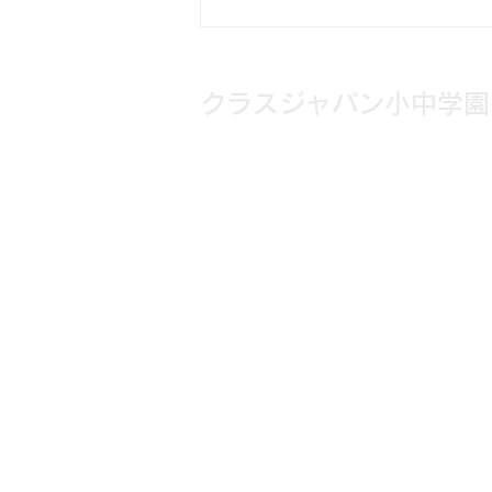
[12月14日] 不登校×ゲーム
の学び講座！
クラスジャパン小中学園
メール：
info@cjgakuen.com