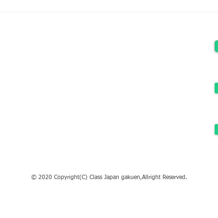
12月・1月クラスジャパン説
【ク
明会＆部活体験会
月1
HOME
クラスジャパン小中学園とは
サービス内容
サービス料金
よくある質問
​運営法人
© 2020 Copyright(C) Class Japan gakuen,Allright Reserved.