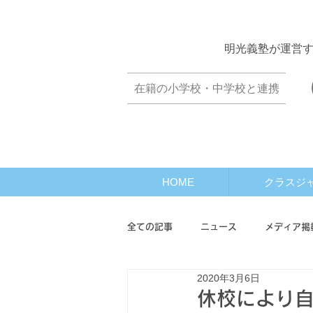
​明光義塾が運営
​在籍の小学校・中学校と連携
HOME
クラスジ
全ての記事
ニュース
メディア掲
2020年3月6日
オンライン座談会
クラスワール
休校により