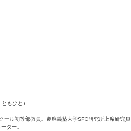
 ともひと）
ール初等部教員。慶應義塾大学SFC研究所上席研究員。Goog
ノベーター。