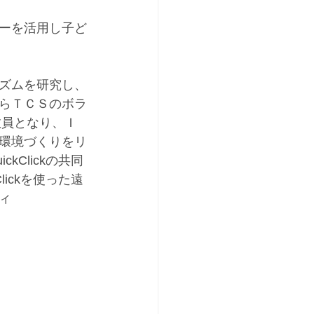
ーを活用し子ど
ズムを研究し、
らＴＣＳのボラ
教員となり、Ｉ
環境づくりをリ
Clickの共同
ickを使った遠
ィ