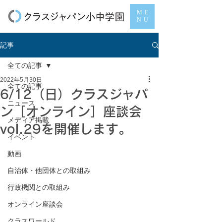
ME
NU
記事
全ての記事
2022年5月30日
全ての記事
6/12（日）クラスジャパ
ニュース
ン［オンライン］座談会
メディア掲載
vol.29を開催します。
イベント
動画
自治体・他団体との取組み
行政機関との取組み
オンライン座談会
クラスワールド