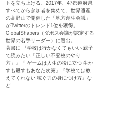
トを立ち上げる。2017年、47都道府県
すべてから参加者を集めて、世界遺産
の高野山で開催した「地方創生会議」
がTwitterのトレンド1位を獲得。
GlobalShapers（ダボス会議が認定する
世界の若手リーダー）に選出。
著書に 『学校は行かなくてもいい 親子
で読みたい「正しい不登校のやり
方」』『 ゲームは人生の役に立つ 生か
すも殺すもあなた次第』『学校では教
えてくれない 稼ぐ力の身につけ方』な
ど