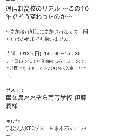
テーマ：
通信制高校のリアル ～この10
年でどう変わったのか～
※参加者は対話に参加されなくても聞
くだけの参加でも構いません。
時間：
6/12（日）14：00～15：30
※当日13：45より直前MTGをしますので、
お時間になりましたらZOOMへ入室くださ
い。
ゲスト：
屋久島おおぞら高等学校 伊藤
潤様
<経歴>　
学校法人KTC学園　東京本部マネジャ
ー