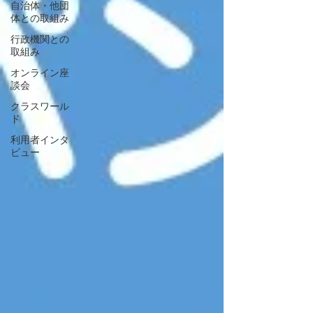
自治体・他団
体との取組み
行政機関との
取組み
オンライン座
談会
クラスワール
ド
利用者インタ
ビュー