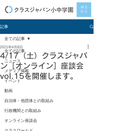
ME
NU
記事
全ての記事
2021年4月8日
全ての記事
4/17（土）クラスジャパ
ニュース
ン［オンライン］座談会
メディア掲載
vol.15を開催します。
イベント
動画
自治体・他団体との取組み
行政機関との取組み
オンライン座談会
クラスワールド