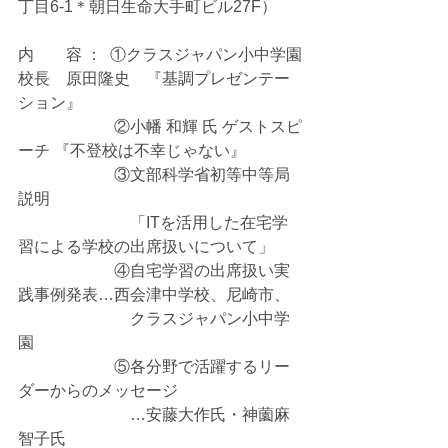
丁目6-1＊朝日生命大手町ビル27F）
内　　容 ：  ①クラスジャパン小中学園
校長　原田隆史　『基調プレゼンテー
ション』
　　　　　　②小幡 和輝 氏 ゲストスピ
ーチ 『不登校は不幸じゃない』
　　　　　　③文部科学省初等中等局
説明
　　　　　　　「ITを活用した在宅学
習による学校の出席扱いについて」
　　　　　　④自宅学習の出席扱い実
践事例発表…西会津中学校、尼崎市、
　　　　　　　クラスジャパン小中学
園
　　　　　　⑤各分野で活躍するリー
ダーからのメッセージ
　　　　　　　…安藤大作氏・神薗麻
智子氏