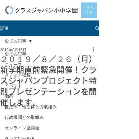
ME
NU
記事
全ての記事
2019年8月16日
全ての記事
２０１９／８／２６（月）
ニュース
新学期直前緊急開催！クラ
メディア掲載
スジャパンプロジェクト特
イベント
別プレゼンテーションを開
動画
催します。
自治体・他団体との取組み
行政機関との取組み
オンライン座談会
クラスワールド