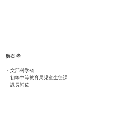
廣石 孝
・文部科学省
　初等中等教育局児童生徒課
　課長補佐