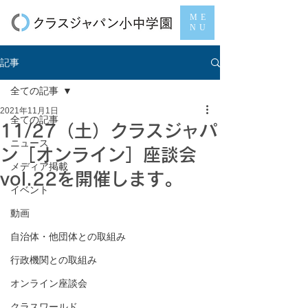
ME
NU
記事
全ての記事
2021年11月1日
全ての記事
11/27（土）クラスジャパ
ニュース
ン［オンライン］座談会
メディア掲載
vol.22を開催します。
イベント
動画
自治体・他団体との取組み
行政機関との取組み
オンライン座談会
クラスワールド