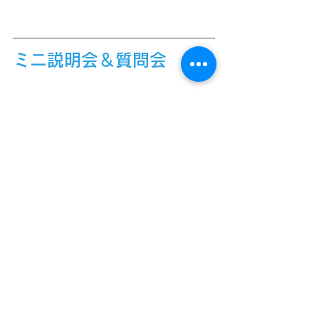
ミニ説明会＆質問会
時間：
16:30～17:00
（＊一部終了後始
めます）
内容：
クラスジャパン小中学園につい
ての説明及びグループに分かれてのク
ラスジャパン担当者との質問会
ーーーーーーーーーーーーーーーーー
ー
この座談会はzoomというTV会議アプリ
を使って自宅からでも参加することが
できます。
Zoomの使い方は
こちらから
ーーーーーーーーーーーーーーーーー