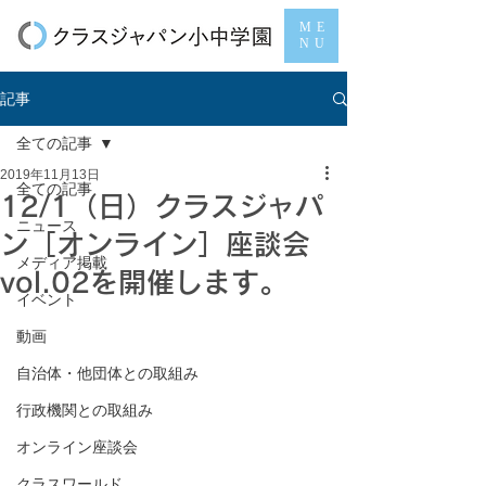
ME
NU
記事
全ての記事
2019年11月13日
全ての記事
12/1（日）クラスジャパ
ニュース
ン［オンライン］座談会
メディア掲載
vol.02を開催します。
イベント
動画
自治体・他団体との取組み
行政機関との取組み
オンライン座談会
クラスワールド