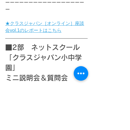
ーーーーーーーーーーーーーーーーー
ー
★クラスジャパン［オンライン］座談
会vol.1のレポートはこちら
■2部 
ネットスクール
「クラスジャパン小中学
園」
ミニ説明会＆質問会
時間：
16:１0～16：40（＊一部終了後
始めます）
内容：
クラスジャパン小中学園につい
ての説明及びグループに分かれてのク
ラスジャパン担当者との質問会 